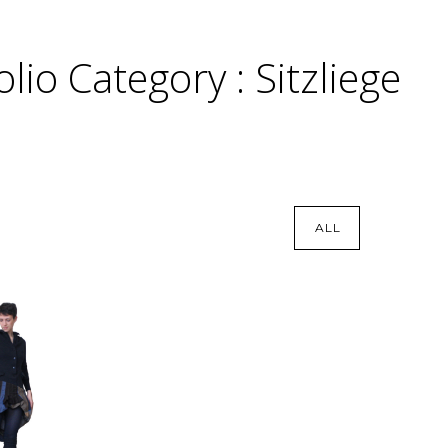
olio Category : Sitzliege
ALL
Seehebel
Sitzliege